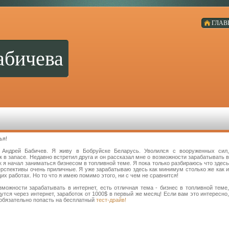
ГЛАВ
абичева
ья!
 Андрей Бабичев. Я живу в Бобруйске Беларусь. Уволился с вооруженных сил,
к в запасе. Недавно встретил друга и он рассказал мне о возможности зарабатывать в
к я начал заниматься бизнесом в топливной теме. Я пока только разбираюсь что здесь
перспективы очень приличные. Я уже зарабатываю здесь как минимум столько же как и
х работах. Но то что я имею помимо этого, ни с чем не сравнится!
зможности зарабатывать в интернет, есть отличная тема - бизнес в топливной теме,
утся через интернет, заработок от 1000$ в первый же месяц! Если вам это интересно,
 обязательно попасть на бесплатный
тест-драйв!