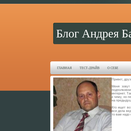
Блог Андрея Б
ГЛАВНАЯ
ТЕСТ-ДРАЙВ
О СЕБЕ
Привет, друз
Меня зовут
подполковни
интернет. Та
к чему, но 
на предыдущи
Кто ищет во
все дела вед
то вам надо