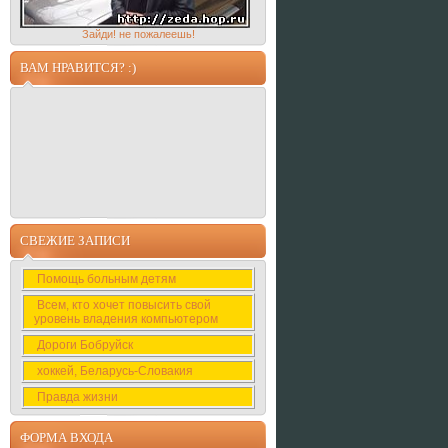
Зайди! не пожалеешь!
ВАМ НРАВИТСЯ? :)
СВЕЖИЕ ЗАПИСИ
Помощь больным детям
Всем, кто хочет повысить свой
уровень владения компьютером
Дороги Бобруйск
хоккей, Беларусь-Словакия
Правда жизни
ФОРМА ВХОДА