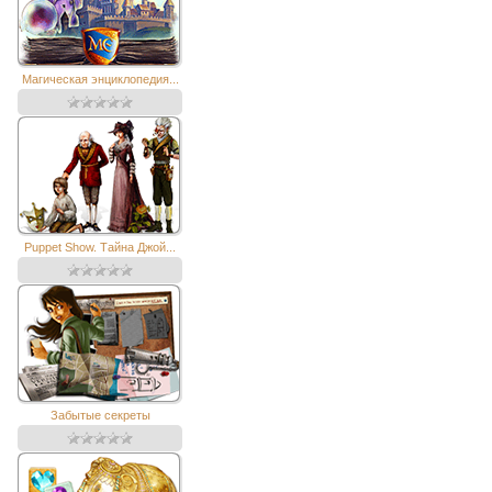
Магическая энциклопедия...
Puppet Show. Тайна Джой...
Забытые секреты