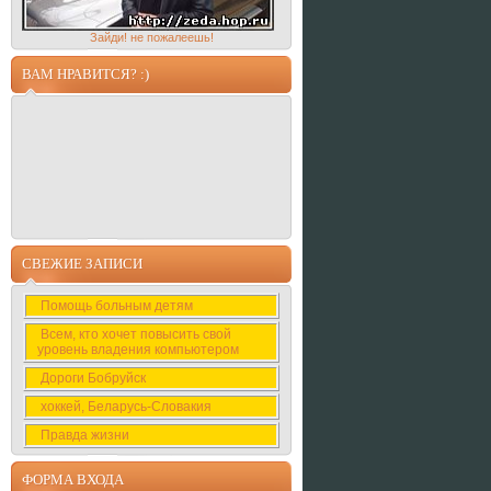
Зайди! не пожалеешь!
ВАМ НРАВИТСЯ? :)
СВЕЖИЕ ЗАПИСИ
Помощь больным детям
Всем, кто хочет повысить свой
уровень владения компьютером
Дороги Бобруйск
хоккей, Беларусь-Словакия
Правда жизни
ФОРМА ВХОДА