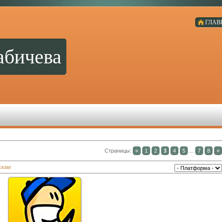
ГЛАВ
абичева
Страницы
:
«
1
2
3
4
5
...
7
8
»
скам