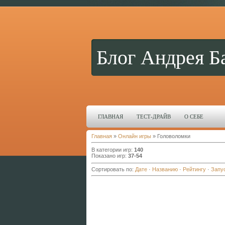
Блог Андрея Б
ГЛАВНАЯ
ТЕСТ-ДРАЙВ
О СЕБЕ
Главная
»
Онлайн игры
» Головоломки
В категории игр
:
140
Показано игр
:
37-54
Сортировать по
:
Дате
·
Названию
·
Рейтингу
·
Запу