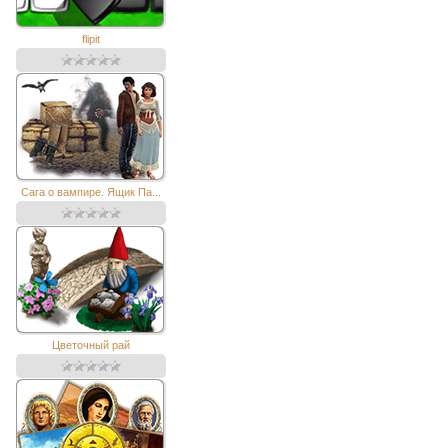
flipit
Сага о вампире. Ящик Па...
Цветочный рай