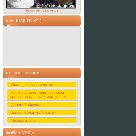
Зайди! не пожалеешь!
ВАМ НРАВИТСЯ? :)
СВЕЖИЕ ЗАПИСИ
Помощь больным детям
Всем, кто хочет повысить свой
уровень владения компьютером
Дороги Бобруйск
хоккей, Беларусь-Словакия
Правда жизни
ФОРМА ВХОДА