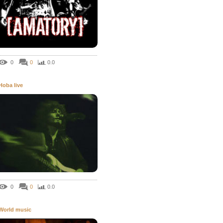
0
0
0.0
Hoba live
0
0
0.0
World music