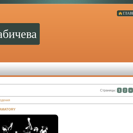
ГЛАВ
абичева
Страницы
:
1
2
»
едения
AMATORY