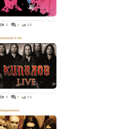
0
0
0.0
Кипелов V лет
0
0
0.0
Кукрыниксы