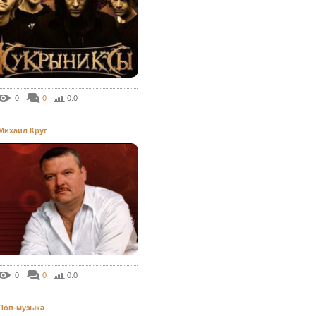
0
0
0.0
Михаил Круг
0
0
0.0
Поп-музыка