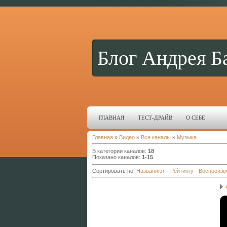
Блог Андрея Б
ГЛАВНАЯ
ТЕСТ-ДРАЙВ
О СЕБЕ
Главная
»
Видео
»
Все каналы
»
Музыка
В категории каналов
:
18
Показано каналов
:
1-15
Сортировать по
:
Названию
↑
·
Рейтингу
·
Воспроизв