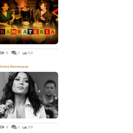
0
0
0.0
Алена Винницкая
0
0
0.0