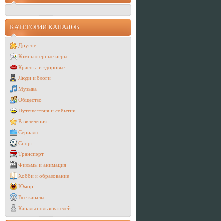
КАТЕГОРИИ КАНАЛОВ
Другое
Компьютерные игры
Красота и здоровье
Люди и блоги
Музыка
Общество
Путешествия и события
Развлечения
Сериалы
Спорт
Транспорт
Фильмы и анимация
Хобби и образование
Юмор
Все каналы
Каналы пользователей