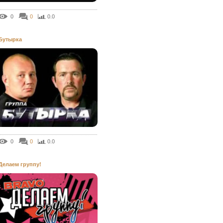
0
0
0.0
Бутырка
0
0
0.0
Делаем группу!