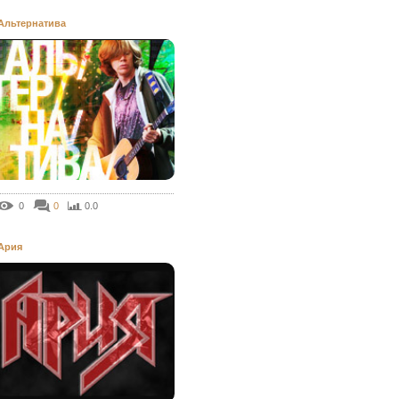
Альтернатива
0
0
0.0
Ария