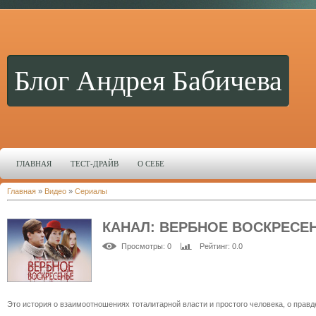
Блог Андрея Бабичева
ГЛАВНАЯ
ТЕСТ-ДРАЙВ
О СЕБЕ
Главная
»
Видео
»
Сериалы
КАНАЛ: ВЕРБНОЕ ВОСКРЕСЕ
Просмотры
: 0
Рейтинг
: 0.0
Это история о взаимоотношениях тоталитарной власти и простого человека, о правд