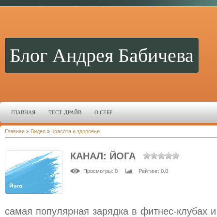
Блог Андрея Бабичева
ГЛАВНАЯ
ТЕСТ-ДРАЙВ
О СЕБЕ
Главная
»
Видео
»
Красота и здоровье
КАНАЛ: ЙОГА
Просмотры
: 0
Рейтинг
: 0.0
самая популярная зарядка в фитнес-клубах 