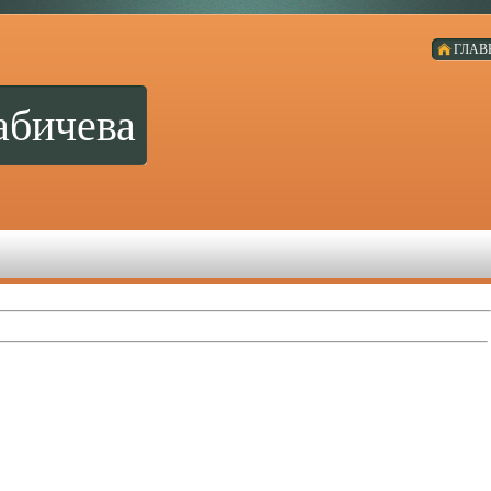
ГЛАВ
абичева