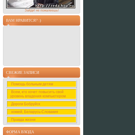
Зайди! не пожалеешь!
ВАМ НРАВИТСЯ? :)
СВЕЖИЕ ЗАПИСИ
Помощь больным детям
Всем, кто хочет повысить свой
уровень владения компьютером
Дороги Бобруйск
хоккей, Беларусь-Словакия
Правда жизни
ФОРМА ВХОДА