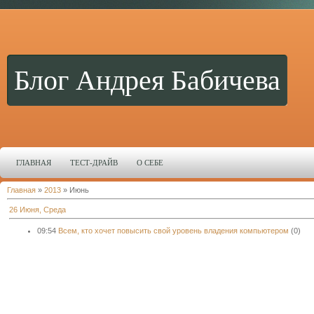
Блог Андрея Бабичева
ГЛАВНАЯ
ТЕСТ-ДРАЙВ
О СЕБЕ
Главная
»
2013
»
Июнь
26 Июня, Среда
09:54
Всем, кто хочет повысить свой уровень владения компьютером
(0)